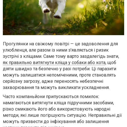
Прогулянки на свіжому повітрі — це задоволення для
улюбленця, але разом із ними з’являється і ризик
зустрічі з кліщами. Саме тому варто заздалегідь знати,
як правильно витягнути кліща у собаки або кота
, щоб
діяти швидко та безпечно у разі потреби. Ці паразити
можуть залишатися непоміченими, проте становлять
серйозну загрозу, адже переносять небезпечні
захворювання та можуть викликати ускладнення.
Часто компаньйони припускаються помилок:
намагаються витягнути кліща підручними засобами,
різко смикають його або використовують народні
методи, які лише погіршують ситуацію. Неправильні дії
можуть призвести до інфікування або залишення