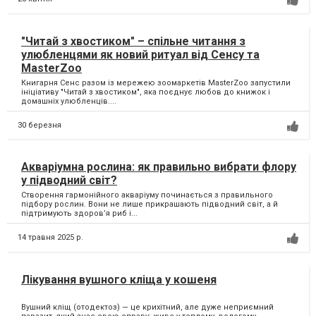
"Читай з хвостиком" – спільне читання з
улюбленцями як новий ритуал від Сенсу та
MasterZoo
Книгарня Сенс разом із мережею зоомаркетів MasterZoo запустили
ініціативу "Читай з хвостиком", яка поєднує любов до книжок і
домашніх улюбленців....
30 березня
Акваріумна рослина: як правильно вибрати флору
у підводний світ?
Створення гармонійного акваріуму починається з правильного
підбору рослин. Вони не лише прикрашають підводний світ, а й
підтримують здоров’я риб і...
14 травня 2025 р.
Лікування вушного кліща у кошеня
Вушний кліщ (отодектоз) — це крихітний, але дуже неприємний