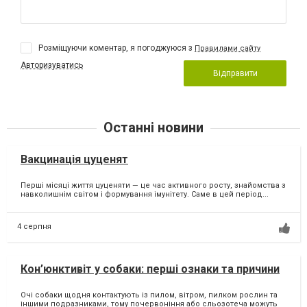
Розміщуючи коментар, я погоджуюся з
Правилами сайту
Авторизуватись
Відправити
Останні новини
Вакцинація цуценят
Перші місяці життя цуценяти — це час активного росту, знайомства з
навколишнім світом і формування імунітету. Саме в цей період...
4 серпня
Кон’юнктивіт у собаки: перші ознаки та причини
Очі собаки щодня контактують із пилом, вітром, пилком рослин та
іншими подразниками, тому почервоніння або сльозотеча можуть