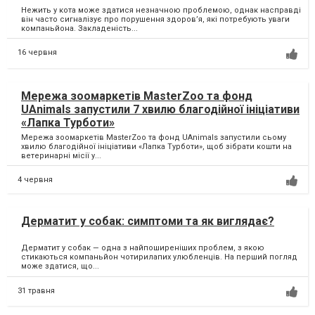
Нежить у кота може здатися незначною проблемою, однак насправді
він часто сигналізує про порушення здоров’я, які потребують уваги
компаньйона. Закладеність...
16 червня
Мережа зоомаркетів MasterZoo та фонд
UAnimals запустили 7 хвилю благодійної ініціативи
«Лапка Турботи»
Мережа зоомаркетів MasterZoo та фонд UAnimals запустили сьому
хвилю благодійної ініціативи «Лапка Турботи», щоб зібрати кошти на
ветеринарні місії у...
4 червня
Дерматит у собак: симптоми та як виглядає?
Дерматит у собак — одна з найпоширеніших проблем, з якою
стикаються компаньйон чотирилапих улюбленців. На перший погляд
може здатися, що...
31 травня