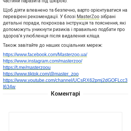
частини паразита під шкірою.
Щоб діяти впевнено та безпечно, варто орієнтуватися на
перевірені рекомендації. У блозі
MasterZoo
зібрані
детальні поради, покрокова інструкція та пояснення, які
допоможуть уникнути ризиків і правильно подбати про
здоров’я улюбленця після видалення кліща.
Також завітайте до наших соціальних мереж:
https://www.facebook.com/Masterzoo.ua/
https://www.instagram.com/masterzoo/
https://t.me/masterzoou
https://www.tiktok.com/@master_zoo
https://www.youtube.com/channel/UCsRX62pmj2dGOFLcc3
I634w
Коментарі