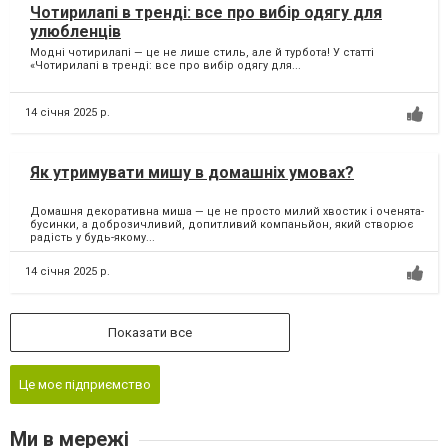
Чотирилапі в тренді: все про вибір одягу для
улюбленців
Модні чотирилапі — це не лише стиль, але й турбота! У статті
«Чотирилапі в тренді: все про вибір одягу для...
14 січня 2025 р.
Як утримувати мишу в домашніх умовах?
Домашня декоративна миша — це не просто милий хвостик і оченята-
бусинки, а доброзичливий, допитливий компаньйон, який створює
радість у будь-якому...
14 січня 2025 р.
Показати все
Це моє підприємство
Ми в мережі