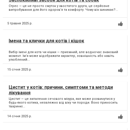
Стрес — це не просто смуток у хвостатого друга, це серйозне
випробування для його здоров’я та комфорту. Чому він виникає?...
5 травня 2025 р.
Імена та клички для котів і кішок
Вибір імені для кота чи кішки — приємний, але водночас знаковий
момент. Ім’я може відображати характер, зовнішність або навіть
улюблений...
15 січня 2025 р.
Цистит у котів: причини, симптоми та методи
лікування
Цистит — це запалення сечового міхура, яке може розвинутися у
будь-якого котика, незалежно від віку чи породи. Воно приносить
тваринкі...
14 січня 2025 р.