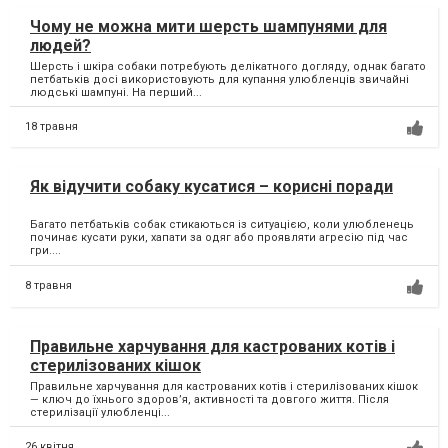
Чому не можна мити шерсть шампунями для
людей?
Шерсть і шкіра собаки потребують делікатного догляду, однак багато
петбатьків досі використовують для купання улюбленців звичайні
людські шампуні. На перший...
18 травня
Як відучити собаку кусатися – корисні поради
Багато петбатьків собак стикаються із ситуацією, коли улюбленець
починає кусати руки, хапати за одяг або проявляти агресію під час
гри....
8 травня
Правильне харчування для кастрованих котів і
стерилізованих кішок
Правильне харчування для кастрованих котів і стерилізованих кішок
— ключ до їхнього здоров’я, активності та довгого життя. Після
стерилізації улюбленці...
26 квітня