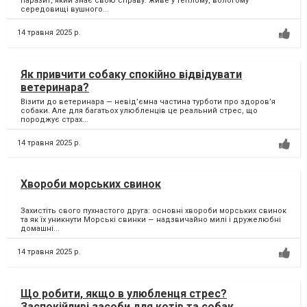
паразит, який знає свою справу: живе у теплому, вологому
середовищі вушного...
14 травня 2025 р.
Як привчити собаку спокійно відвідувати
ветеринара?
Візити до ветеринара — невід’ємна частина турботи про здоров’я
собаки. Але для багатьох улюбленців це реальний стрес, що
породжує страх...
14 травня 2025 р.
Хвороби морських свинок
Захистіть свого пухнастого друга: основні хвороби морських свинок
та як їх уникнути Морські свинки — надзвичайно милі і дружелюбні
домашні...
14 травня 2025 р.
Що робити, якщо в улюбленця стрес?
Заспокійливі засоби для котів та собак