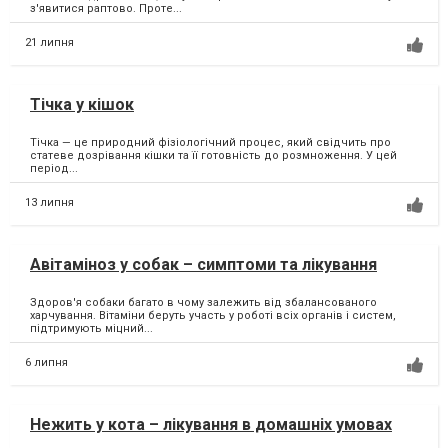
з'явитися раптово. Проте...
21 липня
Тічка у кішок
Тічка — це природний фізіологічний процес, який свідчить про
статеве дозрівання кішки та її готовність до розмноження. У цей
період...
13 липня
Авітаміноз у собак – симптоми та лікування
Здоров'я собаки багато в чому залежить від збалансованого
харчування. Вітаміни беруть участь у роботі всіх органів і систем,
підтримують міцний...
6 липня
Нежить у кота – лікування в домашніх умовах