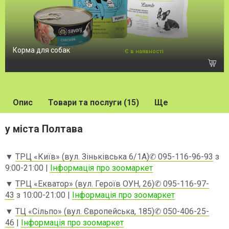
Корма для собак
Є в наявності
Опис
Товари та послуги (15)
Ще
у міста Полтава
▼
ТРЦ «Київ» (вул. Зіньківська 6/1А)
✆ 095-116-96-93
з
9:00-21:00 |
Інформація про зоомаркет
▼
ТРЦ «Екватор» (вул. Героїв ОУН, 26)
✆ 095-116-97-
43
з 10:00-21:00 |
Інформація про зоомаркет
▼
ТЦ «Сільпо» (вул. Європейська, 185)
✆ 050-406-25-
46
|
Інформація про зоомаркет