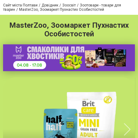
Сайт міста Полтави
Довідник
Зоосвіт
Зоотовари - товари для
тварин
MasterZoo, Зоомаркет Пухнастих Особистостей
MasterZoo, Зоомаркет Пухнастих
Особистостей